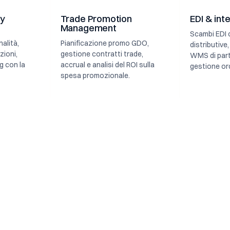
ly
Trade Promotion
EDI & in
Management
Scambi EDI 
alità,
Pianificazione promo GDO,
distributive
zioni,
gestione contratti trade,
WMS di partn
g con la
accrual e analisi del ROI sulla
gestione ord
spesa promozionale.