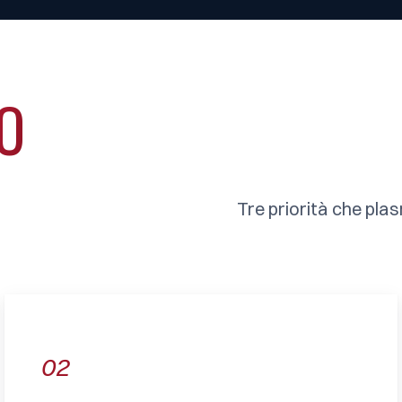
O
Tre priorità che pla
02