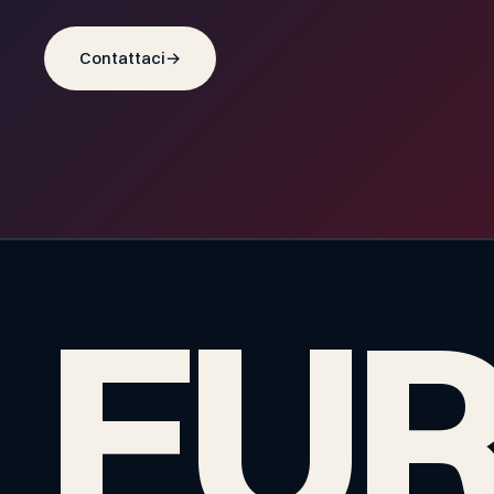
Contattaci
→
EUR