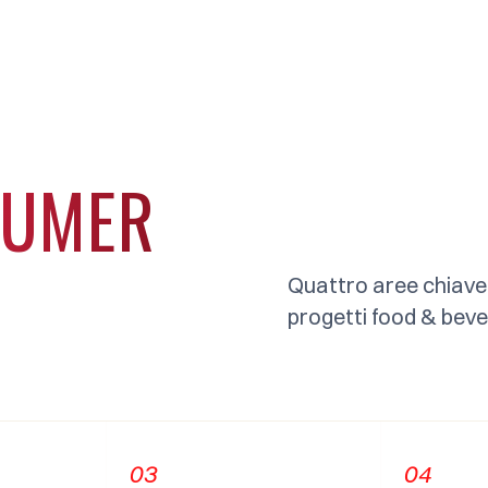
SUMER
Quattro aree chiave
progetti food & bev
03
04