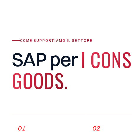
COME SUPPORTIAMO IL SETTORE
I
CON
SAP
per
GOODS.
01
02