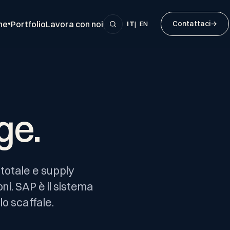
ne
Portfolio
Lavora con noi
Contattaci
→
IT
|
EN
▾
ge.
à totale e supply
ni. SAP è il sistema
lo scaffale.