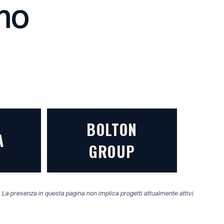
mo
BOLTON
A
GROUP
. La presenza in questa pagina non implica progetti attualmente attivi.