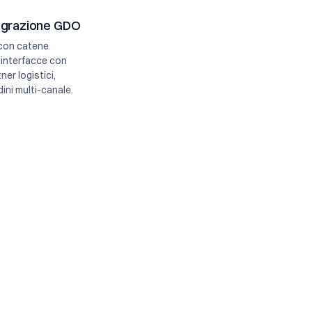
tegrazione GDO
con catene
, interfacce con
er logistici,
ini multi-canale.