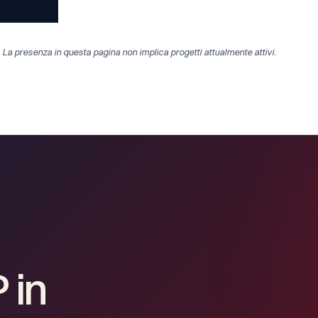
. La presenza in questa pagina non implica progetti attualmente attivi.
P
in