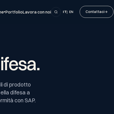
ne
Portfolio
Lavora con noi
Contattaci
→
IT
|
EN
▾
ifesa.
li di prodotto
ella difesa a
ormità con SAP.