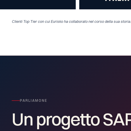
Clienti Top Tier con cui Eurisko ha collaborato nel corso della sua storia
PARLIAMONE
Un
progetto
SA