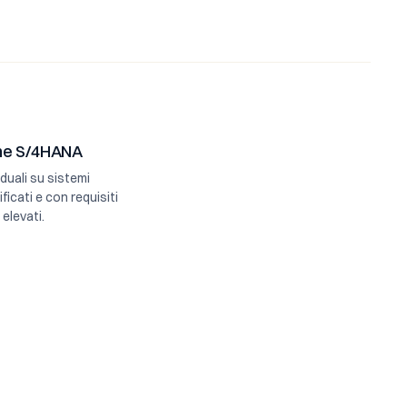
ne S/4HANA
duali su sistemi
ficati e con requisiti
 elevati.