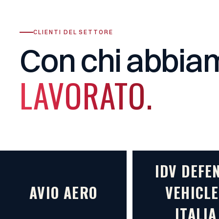
CLIENTI DEL SETTORE
Con
chi
abbia
LAVORATO.
IDV DEFE
AVIO AERO
VEHICLE
ITALIA