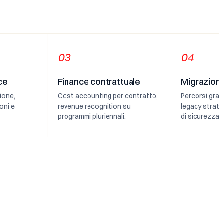
03
04
ce
Finance contrattuale
Migrazio
ione,
Cost accounting per contratto,
Percorsi gra
oni e
revenue recognition su
legacy strati
programmi pluriennali.
di sicurezza