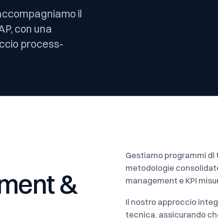
, accompagniamo il
SAP, con una
ccio process-
Gestiamo programmi di 
metodologie consolidate:
ment &
management e
KPI
misura
Il nostro approccio int
tecnica, assicurando che