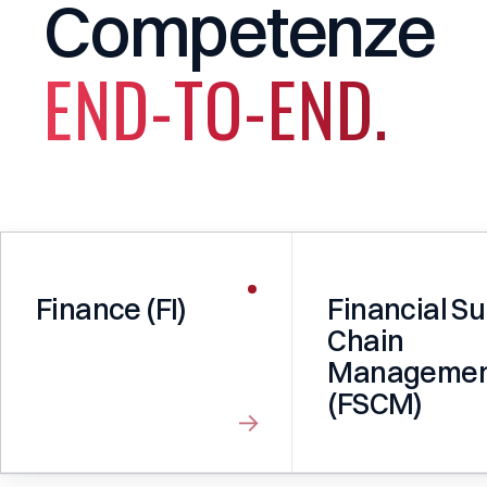
Competenze
END-TO-END.
Finance (FI)
Financial S
Chain
Manageme
(FSCM)