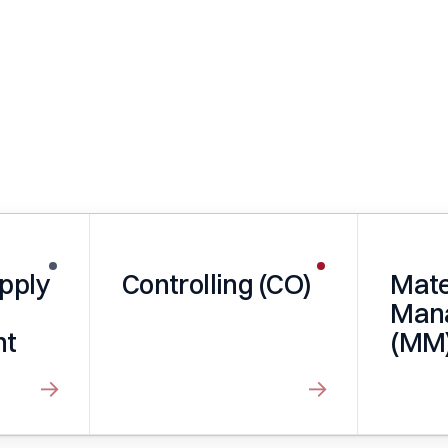
upply
Controlling (CO)
Mate
Man
nt
(MM