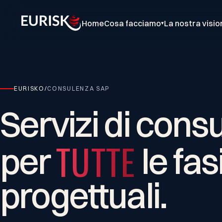
Home
Cosa facciamo
La nostra visio
▾
EURISKO
/
CONSULENZA SAP
Servizi
di
consu
TUTTE
per
le
fas
progettuali.