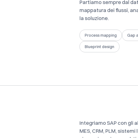
Partiamo sempre dal dato 
mappatura dei flussi, an
la soluzione.
Process mapping
Gap a
Blueprint design
Integriamo SAP con gli a
MES
,
CRM
,
PLM
, sistemi