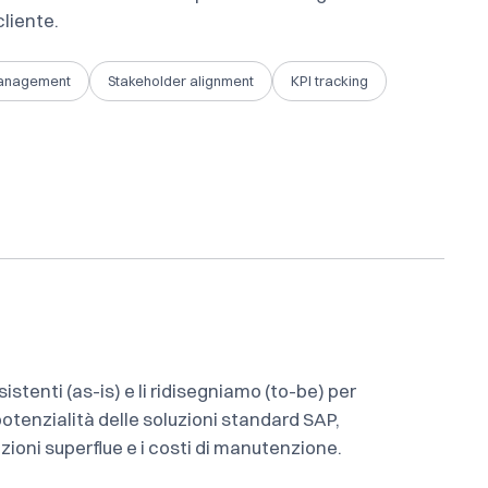
cliente.
management
Stakeholder alignment
KPI tracking
istenti (as-is) e li ridisegniamo (to-be) per
otenzialità delle soluzioni standard SAP,
ioni superflue e i costi di manutenzione.