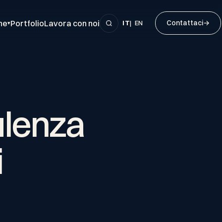
ne
Portfolio
Lavora con noi
Contattaci
→
IT
|
EN
▾
lenza
i