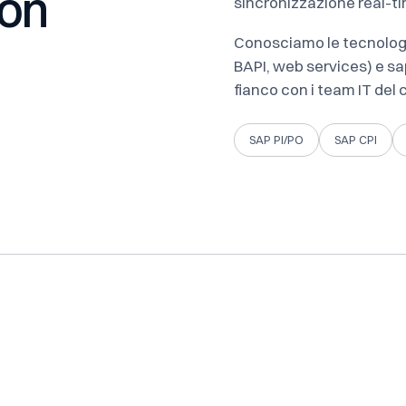
ion
sincronizzazione real-ti
Conosciamo le tecnologie
BAPI, web services) e s
fianco con i team IT del c
SAP PI/PO
SAP CPI