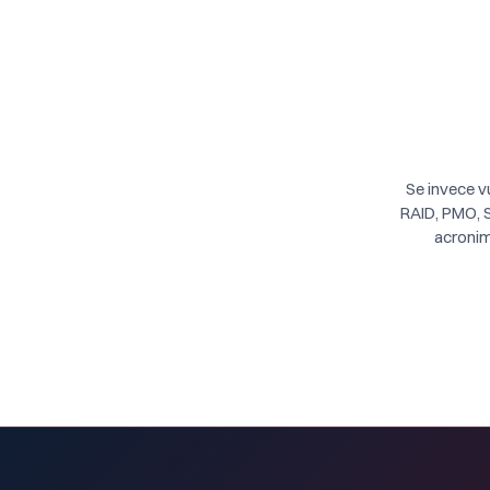
Se invece v
RAID, PMO, S
acronim